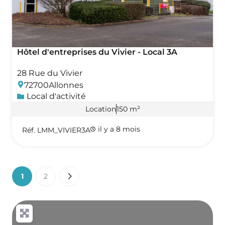
Hôtel d'entreprises du Vivier - Local 3A
28 Rue du Vivier
72700
Allonnes
Local d'activité
Location
150 m²
il y a 8 mois
Réf. LMM_VIVIER3A
1
2
Older posts