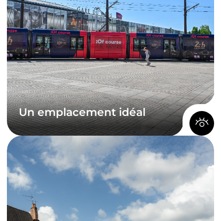
réussir dans les meilleures conditions.
Découvrez la qualité de vie mancelle, où
histoire et modernité, nature et patrimoine se
rencontrent harmonieusement.
Le saviez- vous ?
Les 20 communes de Le
Mans Métropole sont
toutes équipées de la
fibre.
Le Mans fait d’ailleurs partie des
premières villes de France à s’être
équipée de
la 5G
.
Un emplacement idéal
Un emplacement idéal
La situation géographique exceptionnelle des 20
communes de Le Mans Métropole, à 56 minutes
de Paris en TGV et au cœur d’un réseau
autoroutier à 5 branches, en fait la porte d’entrée
vers le Grand Ouest.