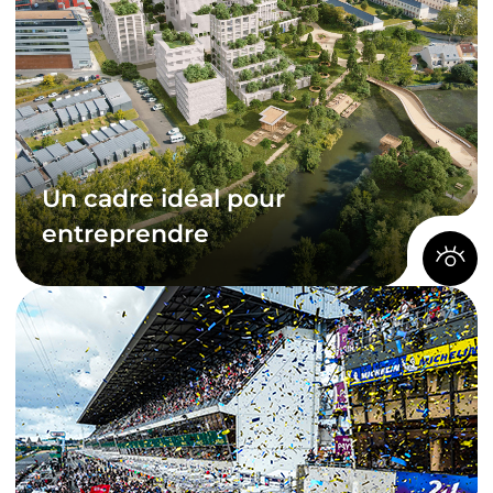
transportent les visiteurs dans un décor médiéval
unique. La cathédrale Saint-Julien, avec ses vitraux
exceptionnels et son architecture démesurée
mêlant roman et gothique, domine fièrement la
ville. Les Musées gratuits offrent une plongée dans
les beaux-arts et l’Histoire, tandis que l’Abbaye de
l’Épau est aujourd’hui un lieu d’art et de sérénité,
accueillant des expositions et des spectacles.
Un cadre idéal pour
Découvrez Le Mans Métropole le temps
entreprendre
d'un weekend
Un cadre idéal pour
entreprendre
Le Mans Métropole attire de plus en plus
d’entrepreneurs grâce à un écosystème innovant,
soutenu par de solides infrastructures et des pôles
de compétitivité. Le dynamisme économique de la