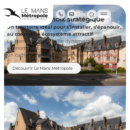
découvrir
Le Mans, un choix stratégique
Un territoire idéal pour s’installer, s’épanouir,
au cœur d’un écosystème attractif
Le Mans Métropole allie dynamisme
économique, accessibilité et patrimoine, offrant
un cadre attractif pour vivre et entreprendre.
Découvrir Le Mans Métropole