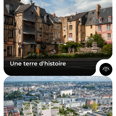
Profitez d’un emplacement idéal pour rayonner
en France et en Europe.
Pour vos week-ends, rejoignez…
Orly en 1h
Roissy Charles de Gaulle en 1h40
Lyon en 3h
Bruxelles en 3h
La côte atlantique en 1h30
Le bord de mer côté Manche en 1h40
Une terre d'histoire
Une terre d'histoire
Le Mans Métropole offre un patrimoine
exceptionnel, témoin des siècles passés.
Au cœur du Mans, la Cité Plantagenêt et son
enceinte romaine, érigée au IIIe siècle,