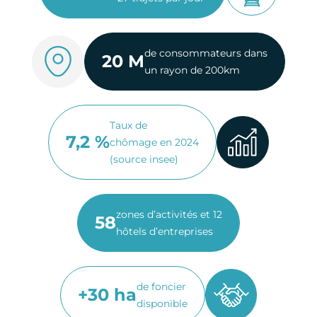
de consommateurs dans
20 M
un rayon de 200km
Taux de
7,2 %
chômage en 2024
(source insee)
zones d’activités et 12
58
hôtels d’entreprises
de foncier
+30 ha
disponible