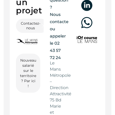
un
question
?
projet ?
Nous
contacter
Contactez-
nous
ou
appeler
le
02
43 57
72 24
Nouveau
Le
salarié
Mans
sur le
Métropole
territoire
? Par ici
–
!
Direction
Attractivité
75 Bd
Marie
et