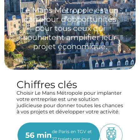
Le Mans Métropole est un
carrefour d’opportunités
pour tous ceux qui
souhaitent amplifier leur
projet économique.
Chiffres clés
Choisir Le Mans Métropole pour implanter
votre entreprise est une solution
judicieuse pour donner toutes les chances
à vos projets et développer votre activité.
de Paris en TGV et
56 min
27 trajets par jour