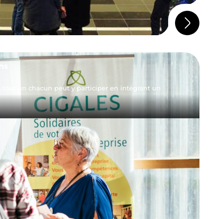
ns
out un chacun peut y participer en intégrant un