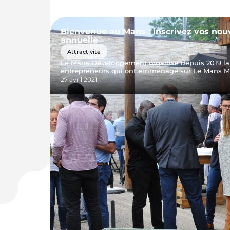
Bienvenue au Mans : inscrivez vos nouv
annuelle
Attractivité
Le Mans Développement organise depuis 2019 la s
entrepreneurs qui ont emménagé sur Le Mans Mé
27 avril 2021