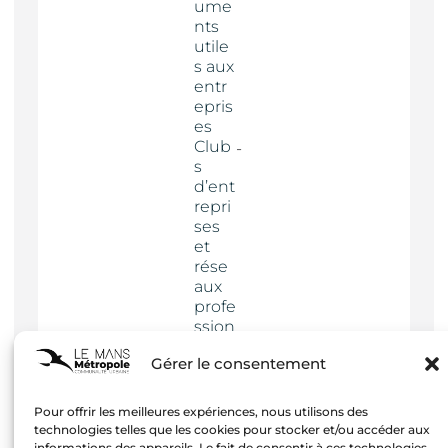
ume
nts
utile
s aux
entr
epris
es
Club
s
d’ent
repri
ses
et
rése
aux
profe
ssion
nels
Gérer le consentement
Actua
lités
Pour offrir les meilleures expériences, nous utilisons des
technologies telles que les cookies pour stocker et/ou accéder aux
informations des appareils. Le fait de consentir à ces technologies