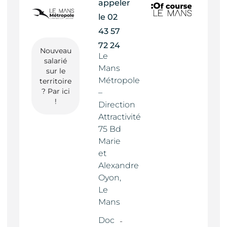
appeler
le
02
43 57
72 24
Nouveau
Le
salarié
Mans
sur le
Métropole
territoire
? Par ici
–
!
Direction
Attractivité
75 Bd
Marie
et
Alexandre
Oyon,
Le
Mans
Doc