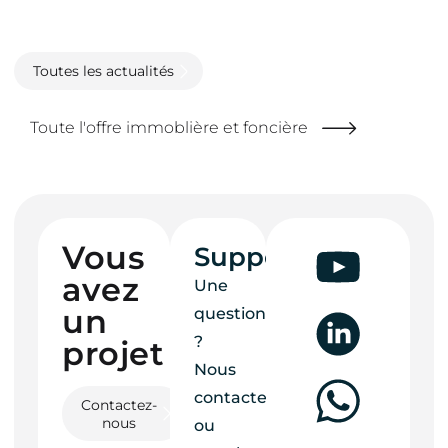
Toutes les actualités
Toute l'offre immoblière et foncière
Vous
Support
avez
Une
un
question
?
projet ?
Nous
contacter
Contactez-
nous
ou