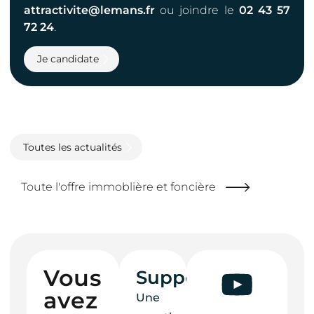
attractivite@lemans.fr
ou joindre le
02 43 57
72 24
.
Je candidate
Toutes les actualités
Toute l'offre immoblière et foncière
Vous
Support
avez
Une