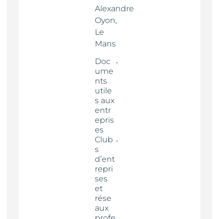
Alexandre
Oyon,
Le
Mans
Doc
ume
nts
utile
s aux
entr
epris
es
Club
s
d’ent
repri
ses
et
rése
aux
profe