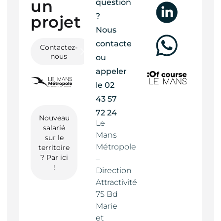
un
question
?
projet ?
Nous
contacter
Contactez-
nous
ou
appeler
le
02
43 57
72 24
Nouveau
Le
salarié
Mans
sur le
Métropole
territoire
? Par ici
–
!
Direction
Attractivité
75 Bd
Marie
et