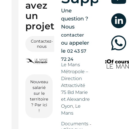
avez
Une
un
question ?
projet ?
Nous
contacter
Contactez-
ou appeler
nous
le
02 43 57
72 24
Le Mans
Métropole –
Direction
Nouveau
Attractivité
salarié
75 Bd Marie
sur le
territoire
et Alexandre
? Par ici
Oyon, Le
!
Mans
Documents