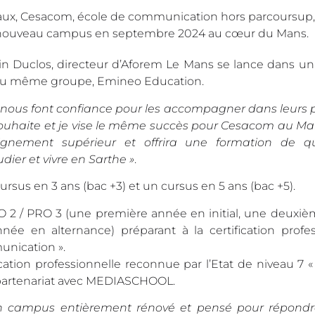
eaux, Cesacom, école de communication hors parcoursup,
 nouveau campus en septembre 2024 au cœur du Mans.
ain Duclos, directeur d’Aforem Le Mans se lance dans u
 du même groupe, Emineo Education.
ous font confiance pour les accompagner dans leurs pr
souhaite et je vise le même succès pour Cesacom au Man
eignement supérieur et offrira une formation de q
ier et vivre en Sarthe »
.
sus en 3 ans (bac +3) et un cursus en 5 ans (bac +5).
 2 / PRO 3 (une première année en initial, une deuxi
née en alternance) préparant à la certification profes
unication ».
cation professionnelle reconnue par l’Etat de niveau 7 
 partenariat avec MEDIASCHOOL.
 un campus entièrement rénové et pensé pour répondr