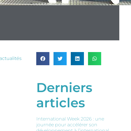
actualités
Derniers
articles
International Week 2026 : une
journée pour accélérer son
développement à l’international