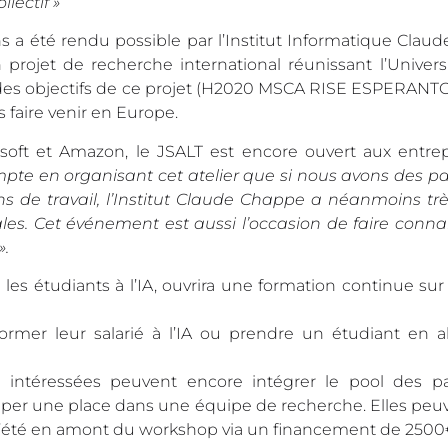
lectif »
 a été rendu possible par l’Institut Informatique Clau
projet de recherche international réunissant l’Univers
n des objectifs de ce projet (H2020 MSCA RISE ESPERANTO
s faire venir en Europe.
soft et Amazon, le JSALT est encore ouvert aux entrep
te en organisant cet atelier que si nous avons des pa
ns de travail, l’Institut Claude Chappe a néanmoins tr
les. Cet événement est aussi l’occasion de faire connaî
».
es étudiants à l’IA, ouvrira une formation continue sur l
 former leur salarié à l’IA ou prendre un étudiant en a
s intéressées peuvent encore intégrer le pool des pa
cuper une place dans une équipe de recherche. Elles peu
e d’été en amont du workshop via un financement de 2500