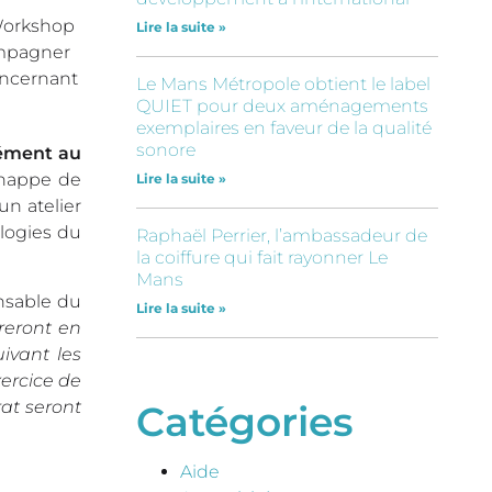
 Workshop
Lire la suite »
ompagner
oncernant
Le Mans Métropole obtient le label
QUIET pour deux aménagements
exemplaires en faveur de la qualité
sonore
sément au
Chappe de
Lire la suite »
un atelier
ologies du
Raphaël Perrier, l’ambassadeur de
la coiffure qui fait rayonner Le
Mans
nsable du
Lire la suite »
reront en
ivant les
ercice de
rat seront
Catégories
Aide