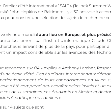
l’atelier d’été international « JSALT » (Jelinek Summer
rsité John Hopkins de Baltimore il y a 30 ans vise à acc
aux pour booster une sélection de sujets de recherche c
 ce workshop mondial
aura lieu en Europe, et plus préci
anisé localement par l’Institut d’informatique Claude 
chercheurs arrivant de plus de 15 pays pour participer à 
uvent un impact considérable sur les avancées des techn
a recherche sur l’IA
» explique Anthony Larcher, Respo
é d’une école d’été. Des étudiants internationaux démar
rfectionnement de leurs connaissances en IA en su
cole d’été comprend deux conférenciers invités et un ex
 de ces deux semaines, ces étudiants en Master et docto
ités à participer aux ateliers ».
 sur 4 sujets que sont :