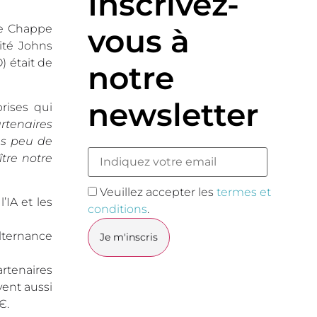
Inscrivez-
vous à
de Chappe
ité Johns
) était de
notre
newsletter
rises qui
rtenaires
ès peu de
tre notre
Veuillez accepter les
termes et
’IA et les
conditions
.
lternance
rtenaires
vent aussi
€.