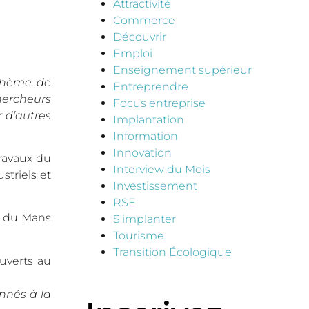
Attractivité
Commerce
Découvrir
,
Emploi
Enseignement supérieur
 thème de
Entreprendre
hercheurs
Focus entreprise
 d’autres
Implantation
Information
Innovation
ravaux du
Interview du Mois
striels et
Investissement
RSE
té du Mans
S'implanter
Tourisme
Transition Écologique
uverts au
nnés à la