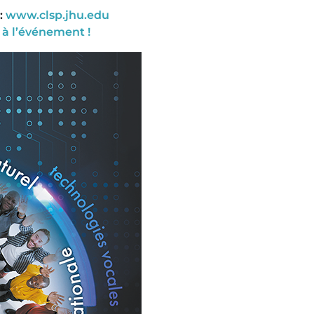
 :
www.clsp.jhu.edu
 à l’événement !