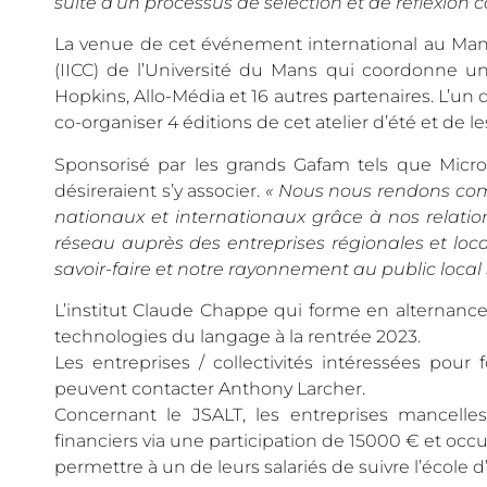
suite d’un processus de sélection et de réflexion col
La venue de cet événement international au Mans
(IICC) de l’Université du Mans qui coordonne un 
Hopkins, Allo-Média et 16 autres partenaires. L’u
co-organiser 4 éditions de cet atelier d’été et de le
Sponsorisé par les grands Gafam tels que Micro
désireraient s’y associer.
« Nous nous rendons comp
nationaux et internationaux grâce à nos relatio
réseau auprès des entreprises régionales et loca
savoir-faire et notre rayonnement au public local 
L’institut Claude Chappe qui forme en alternance l
technologies du langage à la rentrée 2023.
Les entreprises / collectivités intéressées pour
peuvent contacter Anthony Larcher.
Concernant le JSALT, les entreprises mancelle
financiers via une participation de 15000 € et oc
permettre à un de leurs salariés de suivre l’écol