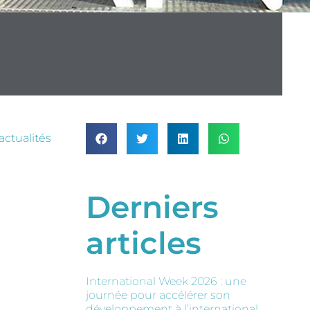
actualités
Derniers
articles
International Week 2026 : une
journée pour accélérer son
développement à l’international