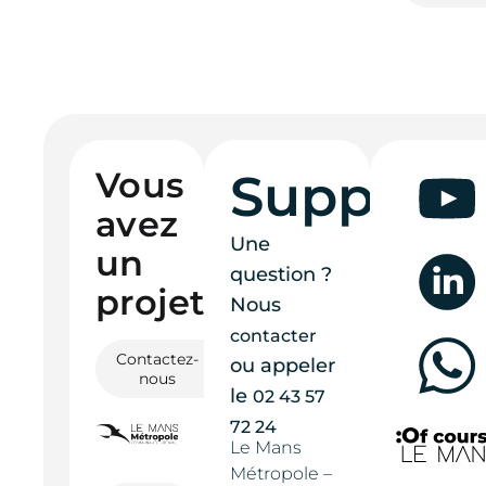
Vous
Support
avez
Une
un
question ?
projet ?
Nous
contacter
Contactez-
ou appeler
nous
le
02 43 57
72 24
Le Mans
Métropole –