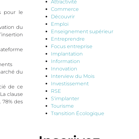
Attractivité
Commerce
s pour le
Découvrir
Emploi
vation du
Enseignement supérieur
insertion
Entreprendre
Focus entreprise
lateforme
Implantation
Information
ments
Innovation
marché du
Interview du Mois
Investissement
cié de ce
RSE
La clause
S'implanter
. 78% des
Tourisme
Transition Écologique