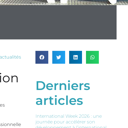
actualités
ion
Derniers
articles
des
International Week 2026 : une
journée pour accélérer son
ssionnelle
développement à l’international