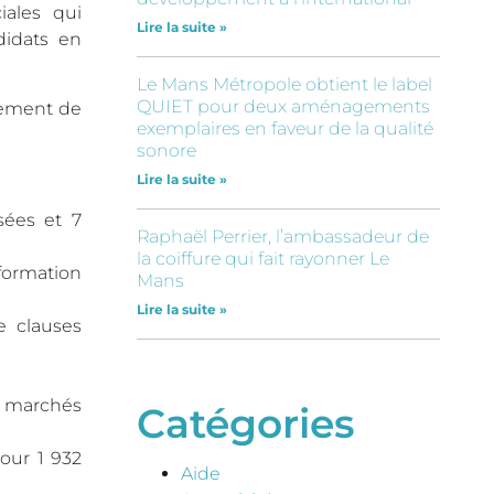
iales qui
Lire la suite »
didats en
Le Mans Métropole obtient le label
QUIET pour deux aménagements
tement de
exemplaires en faveur de la qualité
sonore
Lire la suite »
sées et 7
Raphaël Perrier, l’ambassadeur de
la coiffure qui fait rayonner Le
formation
Mans
Lire la suite »
e clauses
es marchés
Catégories
our 1 932
Aide