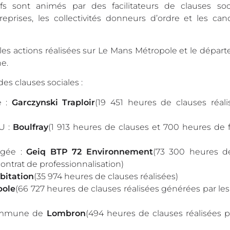
s sont animés par des facilitateurs de clauses soc
eprises, les collectivités donneurs d’ordre et les can
les actions réalisées sur Le Mans Métropole et le dépar
he.
es clauses sociales :
e :
Garczynski Traploir
(19 451 heures de clauses réali
U :
Boulfray
(1 913 heures de clauses et 700 heures de 
gagée :
Geiq BTP 72 Environnement
(73 300 heures d
ntrat de professionnalisation)
bitation
(35 974 heures de clauses réalisées)
pole
(66 727 heures de clauses réalisées générées par l
 commune de
Lombron
(494 heures de clauses réalisées p