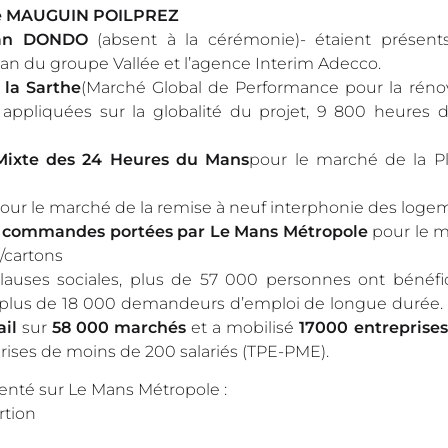
e MAUGUIN POILPREZ
gan DONDO
(absent à la cérémonie)- étaient présent
can du groupe Vallée et l’agence Interim Adecco.
la Sarthe
(Marché Global de Performance pour la réno
 appliquées sur la globalité du projet, 9 800 heures d’
Mixte des 24 Heures du Mans
pour le marché de la P
our le marché de la remise à neuf interphonie des loge
 commandes portées par Le Mans Métropole
pour le 
/cartons
 clauses sociales, plus de 57 000 personnes ont bénéfi
t plus de 18 000 demandeurs d’emploi de longue durée. 
ail
sur
58 000 marchés
et a mobilisé
17000 entreprises
prises de moins de 200 salariés (TPE-PME).
ésenté sur Le Mans Métropole :
rtion