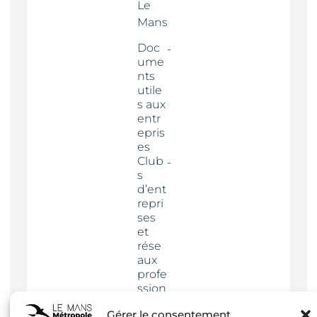
Le
Mans
Doc
ume
nts
utile
s aux
entr
epris
es
Club
s
d’ent
repri
ses
et
rése
aux
profe
ssion
nels
Gérer le consentement
Actua