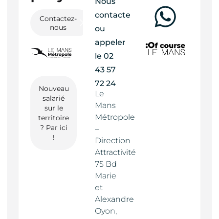
Nous
contacter
Contactez-
nous
ou
appeler
le
02
43 57
72 24
Nouveau
Le
salarié
Mans
sur le
Métropole
territoire
? Par ici
–
!
Direction
Attractivité
75 Bd
Marie
et
Alexandre
Oyon,