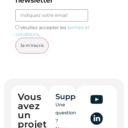
newsletter
Veuillez accepter les
termes et
conditions
.
Vous
Support
avez
Une
un
question
?
projet ?