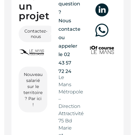
un
question
?
projet ?
Nous
contacter
Contactez-
nous
ou
appeler
le
02
43 57
72 24
Nouveau
Le
salarié
Mans
sur le
Métropole
territoire
? Par ici
–
!
Direction
Attractivité
75 Bd
Marie