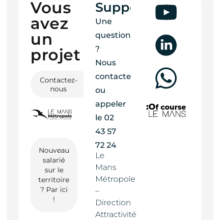
Vous
Support
avez
Une
un
question
?
projet ?
Nous
contacter
Contactez-
nous
ou
appeler
le
02
43 57
72 24
Nouveau
Le
salarié
Mans
sur le
Métropole
territoire
? Par ici
–
!
Direction
Attractivité