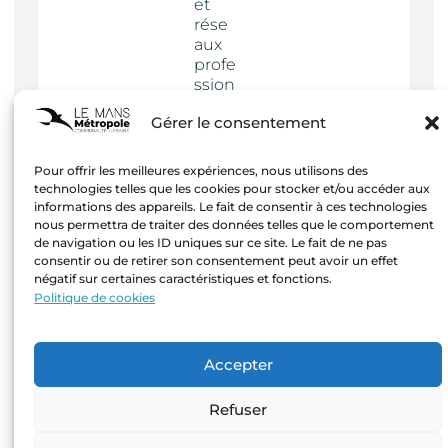
et
rése
aux
profe
ssion
nels
Gérer le consentement
Actua
lités
Pour offrir les meilleures expériences, nous utilisons des
technologies telles que les cookies pour stocker et/ou accéder aux
informations des appareils. Le fait de consentir à ces technologies
nous permettra de traiter des données telles que le comportement
de navigation ou les ID uniques sur ce site. Le fait de ne pas
consentir ou de retirer son consentement peut avoir un effet
négatif sur certaines caractéristiques et fonctions.
Mentions
Politique de cookies
légales
–
Création
Accepter
Agence
Hastone
Refuser
& Ten