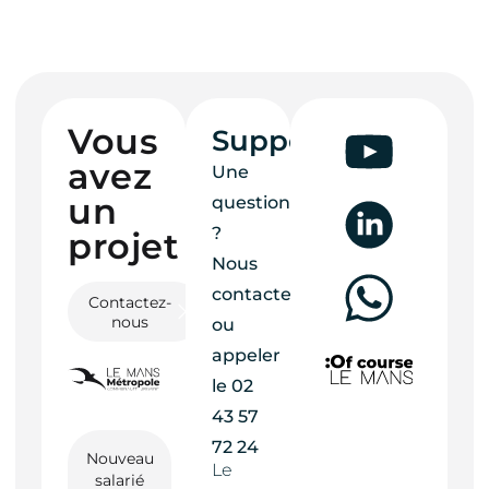
Vous
Support
avez
Une
un
question
?
projet ?
Nous
contacter
Contactez-
nous
ou
appeler
le
02
43 57
72 24
Nouveau
Le
salarié