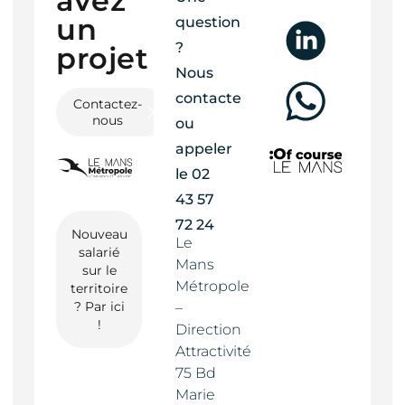
avez
un
question
?
projet ?
Nous
contacter
Contactez-
nous
ou
appeler
le
02
43 57
72 24
Nouveau
Le
salarié
Mans
sur le
Métropole
territoire
? Par ici
–
!
Direction
Attractivité
75 Bd
Marie