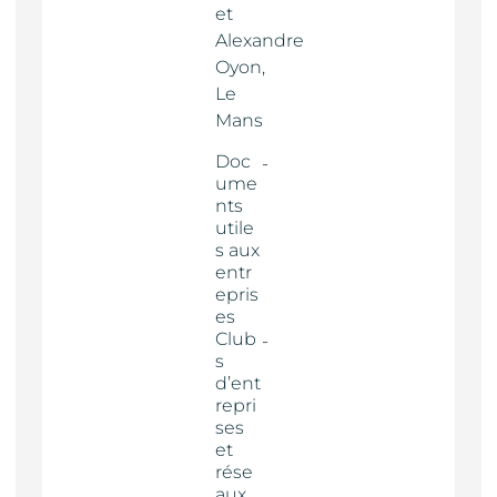
et
Alexandre
Oyon,
Le
Mans
Doc
ume
nts
utile
s aux
entr
epris
es
Club
s
d’ent
repri
ses
et
rése
aux