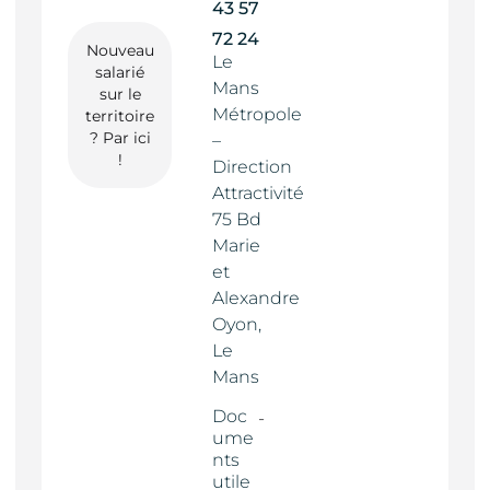
43 57
72 24
Nouveau
Le
salarié
Mans
sur le
Métropole
territoire
? Par ici
–
!
Direction
Attractivité
75 Bd
Marie
et
Alexandre
Oyon,
Le
Mans
Doc
ume
nts
utile