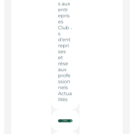
s aux
entr
epris
es
Club
s
d’ent
repri
ses
et
rése
aux
profe
ssion
nels
Actua
lités