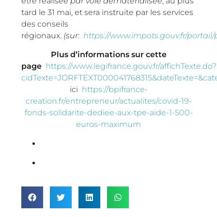
être réalisée
par voie dématérialisée
, au plus
tard le 31 mai, et sera instruite par les services
des conseils
régionaux.
(sur:
https://www.impots.gouv.fr/portail
Plus d’informations sur cette
page
https://www.legifrance.gouv.fr/affichTexte.do?
cidTexte=JORFTEXT000041768315&dateTexte=&cate
ici
https://bpifrance-
creation.fr/entrepreneur/actualites/covid-19-
fonds-solidarite-dediee-aux-tpe-aide-1-500-
euros-maximum