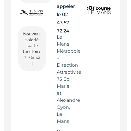
appeler
le
02
43 57
72 24
Nouveau
Le
salarié
Mans
sur le
Métropole
territoire
? Par ici
–
!
Direction
Attractivité
75 Bd
Marie
et
Alexandre
Oyon,
Le
Mans