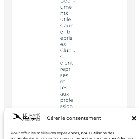
Doc
ume
nts
utile
s aux
entr
epris
es
Club
s
d’ent
repri
ses
et
rése
aux
profe
ssion
nels
Gérer le consentement
Actua
lités
Pour offrir les meilleures expériences, nous utilisons des
technologies telles que les cookies pour stocker et/ou accéder aux