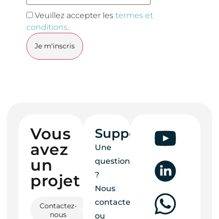
Veuillez accepter les
termes et
conditions
.
Vous
Support
avez
Une
un
question
?
projet ?
Nous
contacter
Contactez-
nous
ou