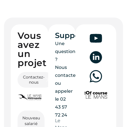
Vous
Support
avez
Une
un
question
?
projet ?
Nous
contacter
Contactez-
nous
ou
appeler
le
02
43 57
72 24
Nouveau
Le
salarié