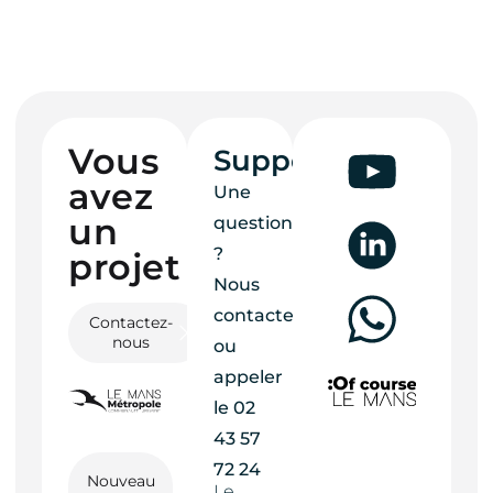
Vous
Support
avez
Une
un
question
?
projet ?
Nous
contacter
Contactez-
nous
ou
appeler
le
02
43 57
72 24
Nouveau
Le