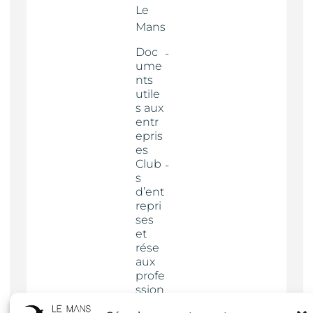
Le
Mans
Doc
ume
nts
utile
s aux
entr
epris
es
Club
s
d’ent
repri
ses
et
rése
aux
profe
ssion
nels