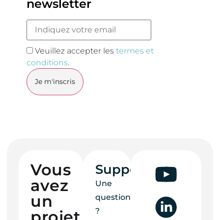
newsletter
Veuillez accepter les
termes et
conditions
.
Vous
Support
avez
Une
un
question
?
projet ?