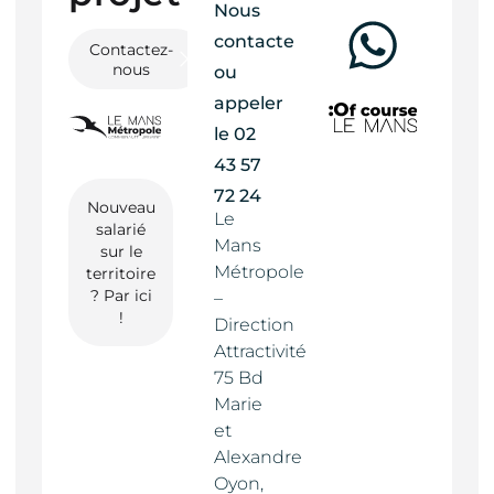
Nous
contacter
Contactez-
nous
ou
appeler
le
02
43 57
72 24
Nouveau
Le
salarié
Mans
sur le
Métropole
territoire
? Par ici
–
!
Direction
Attractivité
75 Bd
Marie
et
Alexandre
Oyon,