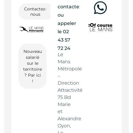
contacter
Contactez-
nous
ou
appeler
le
02
43 57
72 24
Nouveau
Le
salarié
Mans
sur le
Métropole
territoire
? Par ici
–
!
Direction
Attractivité
75 Bd
Marie
et
Alexandre
Oyon,
Le