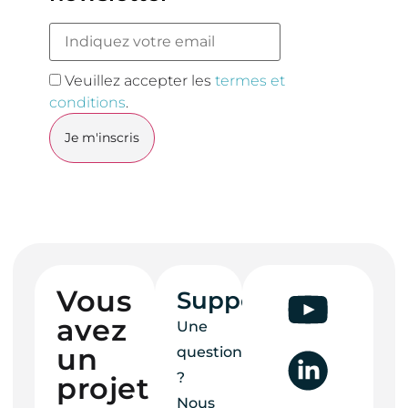
Veuillez accepter les
termes et
conditions
.
Vous
Support
avez
Une
un
question
?
projet ?
Nous