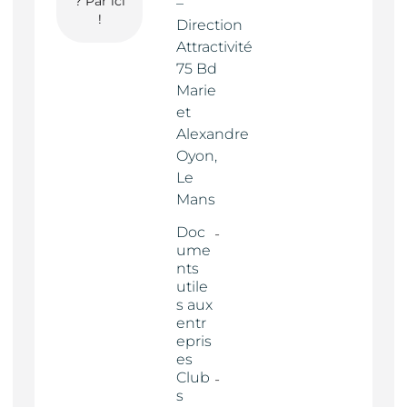
? Par ici
–
!
Direction
Attractivité
75 Bd
Marie
et
Alexandre
Oyon,
Le
Mans
Doc
ume
nts
utile
s aux
entr
epris
es
Club
s