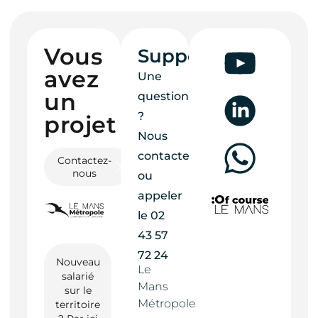
Vous
Support
avez
Une
un
question
?
projet ?
Nous
contacter
Contactez-
nous
ou
appeler
le
02
43 57
72 24
Nouveau
Le
salarié
Mans
sur le
Métropole
territoire