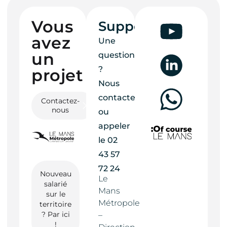
Vous
Support
avez
Une
un
question
?
projet ?
Nous
contacter
Contactez-
nous
ou
appeler
le
02
43 57
72 24
Nouveau
Le
salarié
Mans
sur le
Métropole
territoire
? Par ici
–
!