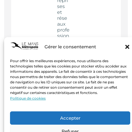
repri
ses
et
rése
aux
profe
ssion
nels
Gérer le consentement
Actua
lités
Pour offrir les meilleures expériences, nous utilisons des
technologies telles que les cookies pour stocker et/ou accéder aux
informations des appareils. Le fait de consentir à ces technologies
nous permettra de traiter des données telles que le comportement
de navigation ou les ID uniques sur ce site. Le fait de ne pas
consentir ou de retirer son consentement peut avoir un effet
négatif sur certaines caractéristiques et fonctions.
Mentions
Politique de cookies
légales
–
Création
Accepter
Agence
Hastone
Refuser