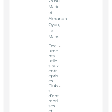
75 Bd
Marie
et
Alexandre
Oyon,
Le
Mans
Doc
ume
nts
utile
s aux
entr
epris
es
Club
s
d’ent
repri
ses
et