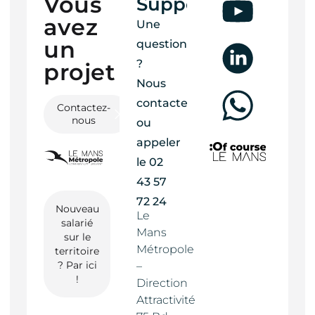
Vous
Support
avez
Une
un
question
?
projet ?
Nous
contacter
Contactez-
nous
ou
appeler
le
02
43 57
72 24
Nouveau
Le
salarié
Mans
sur le
Métropole
territoire
? Par ici
–
!
Direction
Attractivité