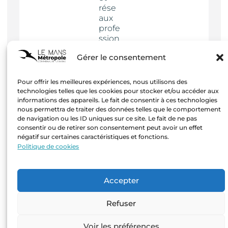
rése
aux
profe
ssion
nels
Gérer le consentement
Actua
lités
Pour offrir les meilleures expériences, nous utilisons des
technologies telles que les cookies pour stocker et/ou accéder aux
informations des appareils. Le fait de consentir à ces technologies
nous permettra de traiter des données telles que le comportement
de navigation ou les ID uniques sur ce site. Le fait de ne pas
consentir ou de retirer son consentement peut avoir un effet
négatif sur certaines caractéristiques et fonctions.
Mentions
Politique de cookies
légales
–
Création
Accepter
Agence
Hastone
Refuser
& Ten
Voir les préférences