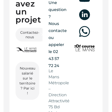
avez
Une
un
question
?
projet ?
Nous
contacter
Contactez-
nous
ou
appeler
le
02
43 57
72 24
Nouveau
Le
salarié
Mans
sur le
Métropole
territoire
? Par ici
–
!
Direction
Attractivité
75 Bd