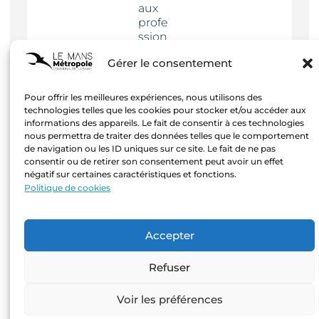
aux
profe
ssion
nels
Gérer le consentement
Actua
lités
Pour offrir les meilleures expériences, nous utilisons des
technologies telles que les cookies pour stocker et/ou accéder aux
informations des appareils. Le fait de consentir à ces technologies
nous permettra de traiter des données telles que le comportement
de navigation ou les ID uniques sur ce site. Le fait de ne pas
consentir ou de retirer son consentement peut avoir un effet
négatif sur certaines caractéristiques et fonctions.
Mentions
Politique de cookies
légales
–
Création
Accepter
Agence
Hastone
Refuser
& Ten
Voir les préférences