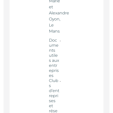
Marie
et
Alexandre
Oyon,
Le
Mans
Doc
ume
nts
utile
s aux
entr
epris
es
Club
s
d’ent
repri
ses
et
rése