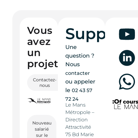
Vous
Support
avez
Une
un
question ?
projet ?
Nous
contacter
Contactez-
ou appeler
nous
le
02 43 57
72 24
Le Mans
Métropole –
Direction
Nouveau
Attractivité
salarié
75 Bd Marie
sur le