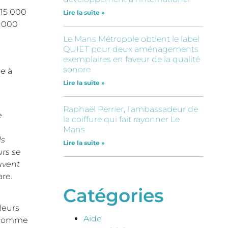
 15 000
Lire la suite »
0 000
Le Mans Métropole obtient le label
QUIET pour deux aménagements
exemplaires en faveur de la qualité
sonore
e à
Lire la suite »
Raphaël Perrier, l’ambassadeur de
e
la coiffure qui fait rayonner Le
Mans
ds
Lire la suite »
urs se
uvent
re.
Catégories
leurs
Aide
s comme