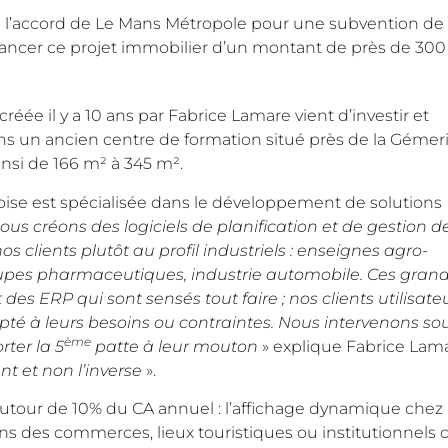
l’accord de Le Mans Métropole pour une subvention de
inancer ce projet immobilier d’un montant de près de 30
 créée il y a 10 ans par Fabrice Lamare vient d’investir et
 un ancien centre de formation situé près de la Gémeri
insi de 166 m² à 345 m².
oise est spécialisée dans le développement de solutions
ous créons des logiciels de planification et de gestion d
s clients plutôt au profil industriels : enseignes agro-
oupes pharmaceutiques, industrie automobile. Ces gran
es ERP qui sont sensés tout faire ; nos clients utilisate
pté à leurs besoins ou contraintes. Nous intervenons so
ème
rter la 5
patte à leur mouton
» explique Fabrice Lama
ent et non l’inverse
».
autour de 10% du CA annuel : l’affichage dynamique chez 
 dans des commerces, lieux touristiques ou institutionnel