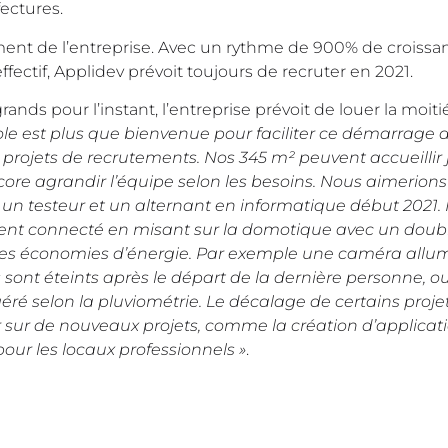
ectures.
de l’entreprise. Avec un rythme de 900% de croissan
ffectif, Applidev prévoit toujours de recruter en 2021.
ds pour l’instant, l’entreprise prévoit de louer la moiti
le est plus que bienvenue pour faciliter ce démarrage 
projets de recrutements. Nos 345 m² peuvent accueillir 
ore agrandir l’équipe selon les besoins. Nous aimerions
 un testeur et un alternant en informatique début 2021.
ent connecté en misant sur la domotique avec un doub
ter les économies d’énergie. Par exemple une caméra allu
 sont éteints après le départ de la dernière personne, o
éré selon la pluviométrie. Le décalage de certains projet
r sur de nouveaux projets, comme la création d’applicat
our les locaux professionnels »
.