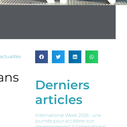
actualités
Mans
Derniers
articles
International Week 2026 : une
journée pour accélérer son
développement à l’international