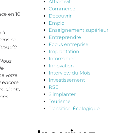
Attractivité
Commerce
ce en 10
Découvrir
Emploi
Enseignement supérieur
é à
Entreprendre
dans ce
Focus entreprise
jusqu’à
Implantation
Information
 Nous
Innovation
le
Interview du Mois
me votre
Investissement
u encore
RSE
s clients
S'implanter
ions
Tourisme
Transition Écologique