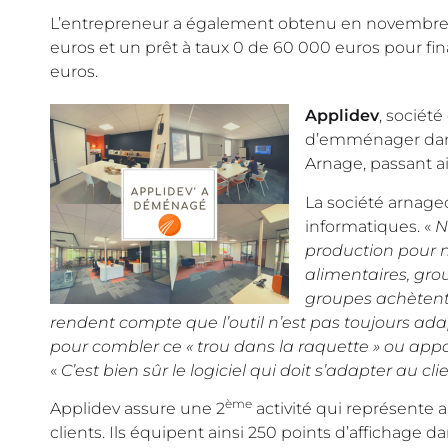
L’entrepreneur a également obtenu en novembre 
euros et un prêt à taux 0 de 60 000 euros pour f
euros.
Applidev
, société
d’emménager dans
Arnage, passant a
La société arnage
informatiques. «
N
production pour no
alimentaires, gr
groupes achètent d
rendent compte que l’outil n’est pas toujours ada
pour combler ce « trou dans la raquette » ou appo
«
C’est bien sûr le logiciel qui doit s’adapter au cli
ème
Applidev assure une 2
activité qui représente 
clients. Ils équipent ainsi 250 points d’affichage