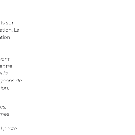
ts sur
ation. La
ation
vent
 entre
e la
argeons de
ion,
es,
mmes
1 poste