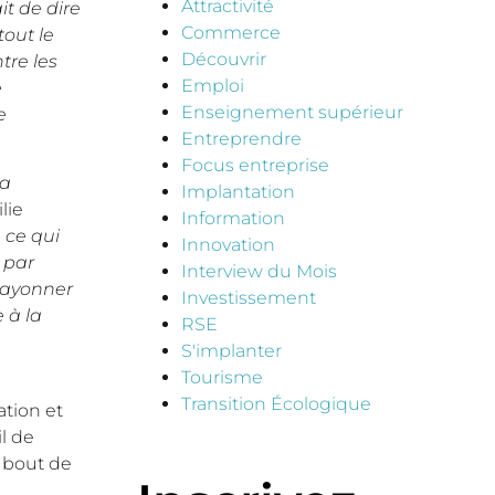
Attractivité
it de dire
Commerce
out le
Découvrir
tre les
Emploi
e
Enseignement supérieur
e
Entreprendre
Focus entreprise
la
Implantation
lie
Information
 ce qui
Innovation
 par
Interview du Mois
 rayonner
Investissement
 à la
RSE
S'implanter
Tourisme
Transition Écologique
ation et
il de
 bout de