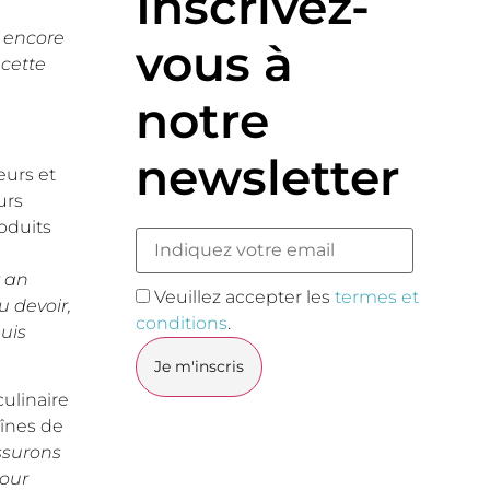
Inscrivez-
e encore
vous à
 cette
notre
newsletter
eurs et
urs
oduits
r an
Veuillez accepter les
termes et
 devoir,
conditions
.
uis
culinaire
aînes de
ssurons
pour