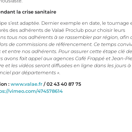
thousiaste.
endant la crise sanitaire
uipe s’est adaptée. Dernier exemple en date, le tournage e
près des adhérents de Valaé Proclub pour choisir leurs
s tous nos adhérents à se rassembler par région, afin q
e lors de commissions de référencement. Ce temps conviv
 et entre nos adhérents. Pour assurer cette étape clé de
us avons fait appel aux agences Café Frappé et Jean-Pie
et les vidéos seront diffusées en ligne dans les jours à 
tanciel par départements »
.
ion :
www.valae.fr
/ 02 43 40 87 75
ps://vimeo.com/474578614