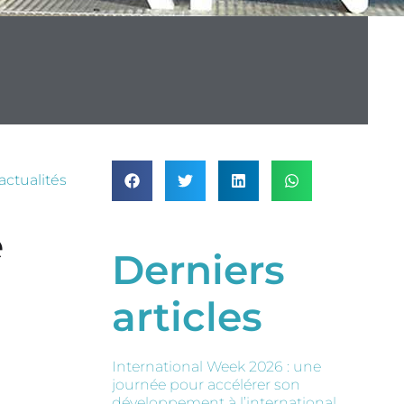
actualités
e
Derniers
articles
International Week 2026 : une
journée pour accélérer son
développement à l’international