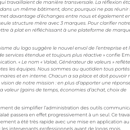
 travaillaient de manière transversale. La réflexion éta
ans un même bâtiment, donc pourquoi ne pas réunir t
ermet davantage d’échanges entre nous et également en
eule structure mère avec 3 marques. Pour clarifier notr
ettre à plat en réfléchissant à une plateforme de marqu
isme du logo suggère le nouvel envol de l’entreprise et 
de services étendue et toujours plus réactive
» confie Emi
cation. «
Le nom «
Valaé, Générateur de valeurs » reflète
 toutes les équipes. Nous sommes au quotidien tous portés
tenaires et en interne. Chacun a sa place et doit pouvoir
 vision de notre mission : en plus d’apporter une réponse
a valeur (gains de temps, économies d’achat, choix de
ment de simplifier l’administration des outils communic
Valaé passera en effet progressivement à un seul. Ce trava
ement a été très rapide avec une mise en application au
 les intervenants professionnels avant de longs mois.