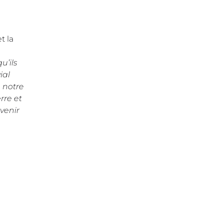
t la
u’ils
ial
 notre
rre et
venir