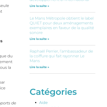
seule
Lire la suite »
nt
Le Mans Métropole obtient le label
QUIET pour deux aménagements
exemplaires en faveur de la qualité
sonore
Lire la suite »
es
Raphaël Perrier, l’ambassadeur de
rque du
la coiffure qui fait rayonner Le
Mans
ncement
ous la
Lire la suite »
par
ice
Catégories
Aide
pports de