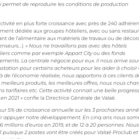
i permet de reproduire les conditions de production
tivité en plus forte croissance avec près de 240 adhéren
ncement dédiée aux groupes hôteliers, avec ou sans restaur
ant de l’alimentaire aux matériels de travaux ou de décor
enseurs…). «
Nous ne travaillons pas avec des hôtels
liers comme par exemple Appart City ou des fonds
ements. La centrale négocie pour eux. Il nous arrive sou
tation pour certains acheteurs pour les aider à choisir
 de l’économie réalisée, nous apportons à ces clients d
meilleurs produits, les meilleures offres, nous nous ch
ns tarifaires etc. Cette activité connait une belle progress
 en 2021 »
confie la Directrice Générale de Valaé.
r 5% de croissance annuelle sur les 3 prochaines anné
enir appuyer notre développement. En cinq ans nous so
,6 millions d’euros en 2019, et de 12 à 20 personnes. Nous
 puisque 2 postes vont être créés pour Valaé Proclub et 