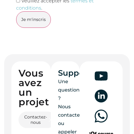
Veuillez accepter les
termes et
conditions
.
Vous
Support
avez
Une
un
question
?
projet ?
Nous
contacter
Contactez-
nous
ou
appeler