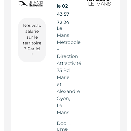
le
02
43 57
72 24
Nouveau
Le
salarié
Mans
sur le
Métropole
territoire
? Par ici
–
!
Direction
Attractivité
75 Bd
Marie
et
Alexandre
Oyon,
Le
Mans
Doc
ume