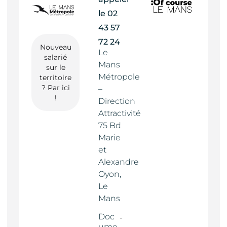
le
02
43 57
72 24
Nouveau
Le
salarié
Mans
sur le
Métropole
territoire
? Par ici
–
!
Direction
Attractivité
75 Bd
Marie
et
Alexandre
Oyon,
Le
Mans
Doc
ume