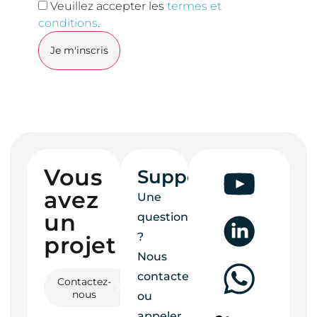
Veuillez accepter les
termes et
conditions
.
Vous
Support
avez
Une
un
question
?
projet ?
Nous
contacter
Contactez-
nous
ou
appeler